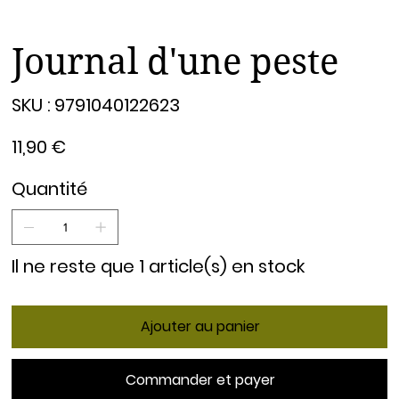
Journal d'une peste
SKU
SKU :
9791040122623
9791040122623
Prix
11,90 €
Quantité
Il ne reste que 1 article(s) en stock
Ajouter au panier
Commander et payer