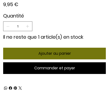
Prix
9,95 €
Quantité
Il ne reste que 1 article(s) en stock
Ajouter au panier
Commander et payer