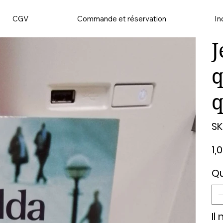
CGV
Commande et réservation
In
J
q
q
SK
Prix
1,
Qu
Il