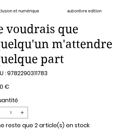
clusion et numérique
aubonlivre edition
e voudrais que
uelqu'un m'attendre
uelque part
SKU
U :
9782290311783
9782290311783
00 €
antité
 ne reste que 2 article(s) en stock