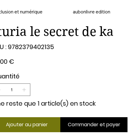
clusion et numérique
aubonlivre edition
turia le secret de ka
SKU
U :
9782379402135
9782379402135
,00 €
antité
 ne reste que 1 article(s) en stock
Ajouter au panier
Commander et payer