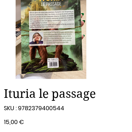
Ituria le passage
SKU
SKU :
9782379400544
9782379400544
Prix
15,00 €