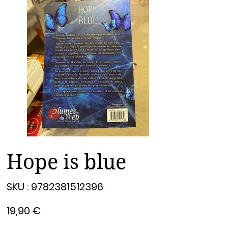
Hope is blue
SKU
SKU :
9782381512396
9782381512396
Prix
19,90 €