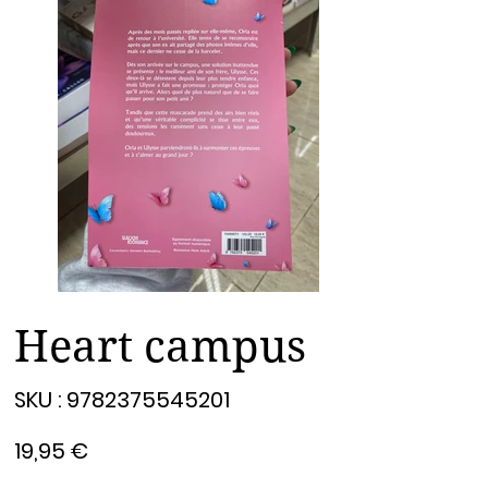
Heart campus
SKU
SKU :
9782375545201
9782375545201
Prix
19,95 €