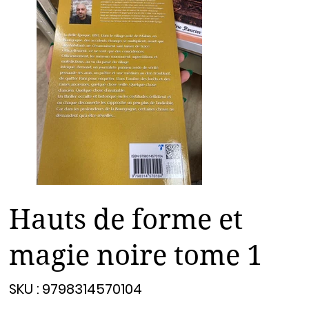
Hauts de forme et
magie noire tome 1
SKU
SKU :
9798314570104
9798314570104