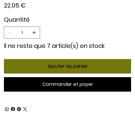
Prix
22,05 €
Quantité
Il ne reste que 7 article(s) en stock
Ajouter au panier
Commander et payer