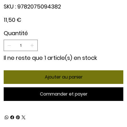
SKU
SKU :
9782075094382
9782075094382
Prix
11,50 €
Quantité
Il ne reste que 1 article(s) en stock
Ajouter au panier
Commander et payer