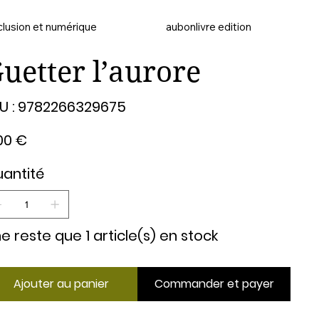
clusion et numérique
aubonlivre edition
uetter l’aurore
SKU
U :
9782266329675
9782266329675
00 €
antité
 ne reste que 1 article(s) en stock
Ajouter au panier
Commander et payer