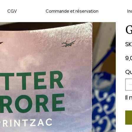
CGV
Commande et réservation
In
G
SK
Prix
9,
Qu
Il