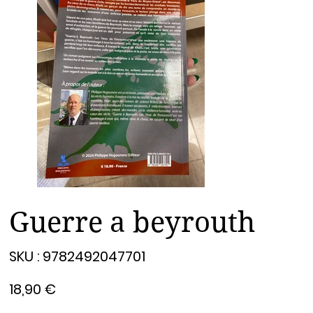
Guerre a beyrouth
SKU
SKU :
9782492047701
9782492047701
Prix
18,90 €