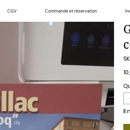
CGV
Commande et réservation
In
G
c
SK
Prix
10
Qu
Il