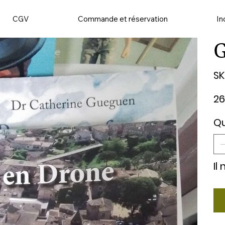
CGV
Commande et réservation
In
G
SK
Prix
26
Qu
Il