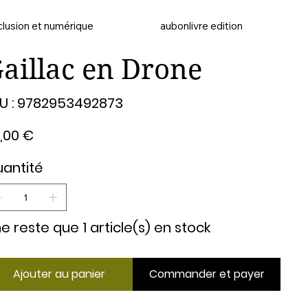
clusion et numérique
aubonlivre edition
aillac en Drone
SKU
U :
9782953492873
9782953492873
,00 €
antité
 ne reste que 1 article(s) en stock
Ajouter au panier
Commander et payer