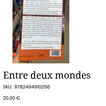
Entre deux mondes
SKU
SKU :
9782494910256
9782494910256
Prix
20,00 €