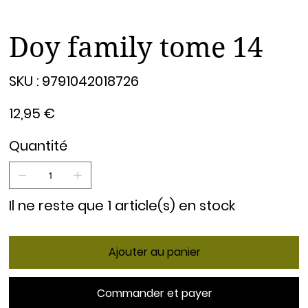
Doy family tome 14
SKU
SKU :
9791042018726
9791042018726
Prix
12,95 €
Quantité
Il ne reste que 1 article(s) en stock
Ajouter au panier
Commander et payer