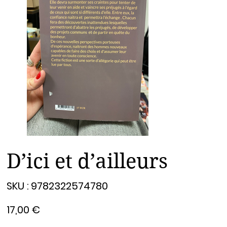
D’ici et d’ailleurs
SKU
SKU :
9782322574780
9782322574780
Prix
17,00 €