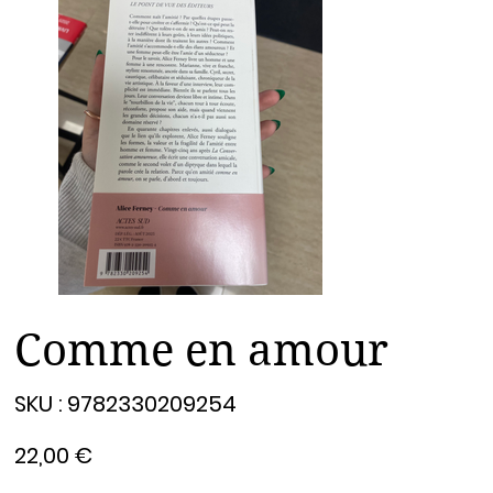
Comme en amour
SKU
SKU :
9782330209254
9782330209254
Prix
22,00 €