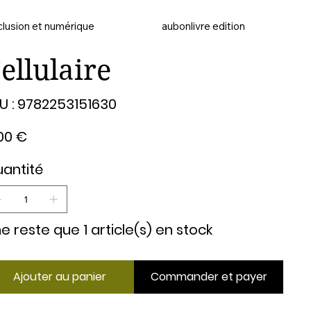
clusion et numérique
aubonlivre edition
ellulaire
SKU
U :
9782253151630
9782253151630
00 €
antité
 ne reste que 1 article(s) en stock
Ajouter au panier
Commander et payer