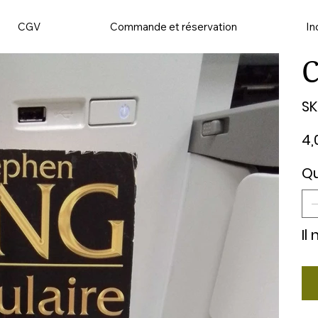
CGV
Commande et réservation
In
C
SK
Prix
4,
Qu
Il