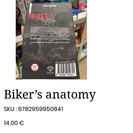
Biker’s anatomy
SKU
SKU :
9782959950841
9782959950841
Prix
14,00 €