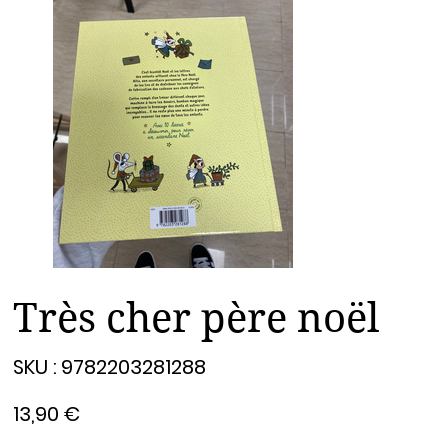
Très cher père noël
SKU
SKU :
9782203281288
9782203281288
Prix
13,90 €