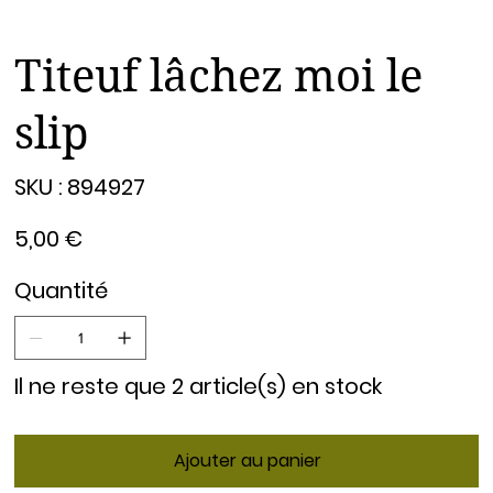
Titeuf lâchez moi le
slip
SKU
SKU :
894927
894927
Prix
5,00 €
Quantité
Il ne reste que 2 article(s) en stock
Ajouter au panier