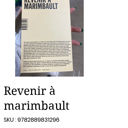
Revenir à
marimbault
SKU
SKU :
9782889831296
9782889831296