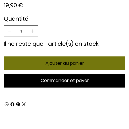
Prix
19,90 €
Quantité
Il ne reste que 1 article(s) en stock
Ajouter au panier
Commander et payer