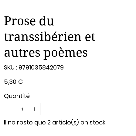
Prose du
transsibérien et
autres poèmes
SKU
SKU :
9791035842079
9791035842079
Prix
5,30 €
Quantité
Il ne reste que 2 article(s) en stock