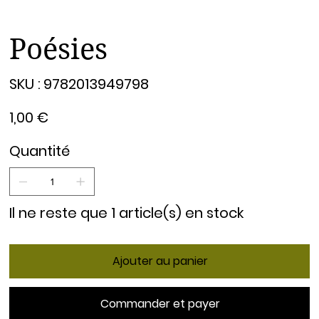
Poésies
SKU
SKU :
9782013949798
9782013949798
Prix
1,00 €
Quantité
Il ne reste que 1 article(s) en stock
Ajouter au panier
Commander et payer