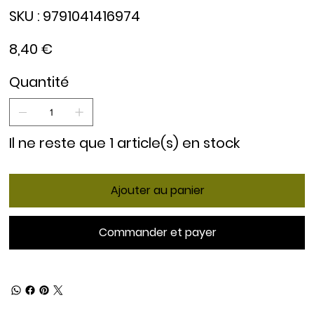
SKU
SKU :
9791041416974
9791041416974
Prix
8,40 €
Quantité
Il ne reste que 1 article(s) en stock
Ajouter au panier
Commander et payer