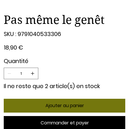
Pas même le genêt
SKU
SKU :
9791040533306
9791040533306
Prix
18,90 €
Quantité
Il ne reste que 2 article(s) en stock
Ajouter au panier
Commander et payer