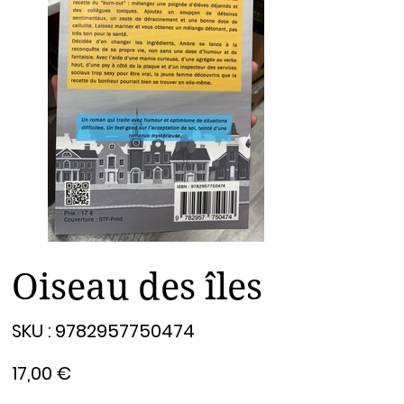
Oiseau des îles
SKU
SKU :
9782957750474
9782957750474
Prix
17,00 €