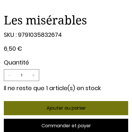
Les misérables
SKU
SKU :
9791035832674
9791035832674
Prix
6,50 €
Quantité
Il ne reste que 1 article(s) en stock
Ajouter au panier
Commander et payer