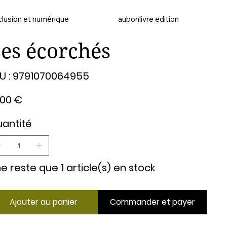
clusion et numérique
aubonlivre edition
es écorchés
SKU
U :
9791070064955
9791070064955
,00 €
antité
 ne reste que 1 article(s) en stock
Ajouter au panier
Commander et payer