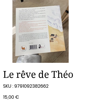
Le rêve de Théo
SKU
SKU :
9791092382662
9791092382662
Prix
15,00 €