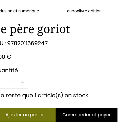
clusion et numérique
aubonlivre edition
e père goriot
SKU
U :
9782011669247
9782011669247
00 €
antité
 ne reste que 1 article(s) en stock
Ajouter au panier
Commander et payer