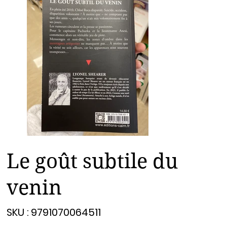
Le goût subtile du
venin
SKU
SKU :
9791070064511
9791070064511