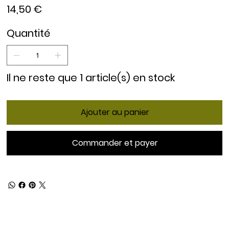
Prix
14,50 €
Quantité
Il ne reste que 1 article(s) en stock
Ajouter au panier
Commander et payer