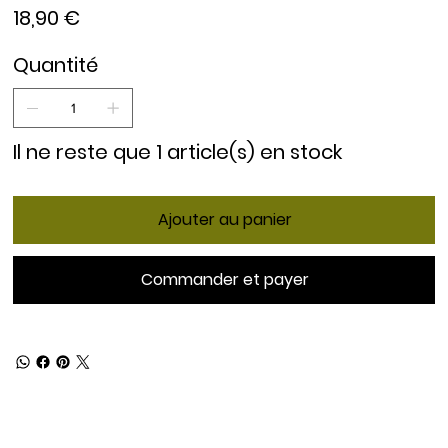
Prix
18,90 €
Quantité
Il ne reste que 1 article(s) en stock
Ajouter au panier
Commander et payer