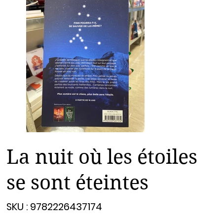
La nuit où les étoiles
se sont éteintes
SKU
SKU :
9782226437174
9782226437174