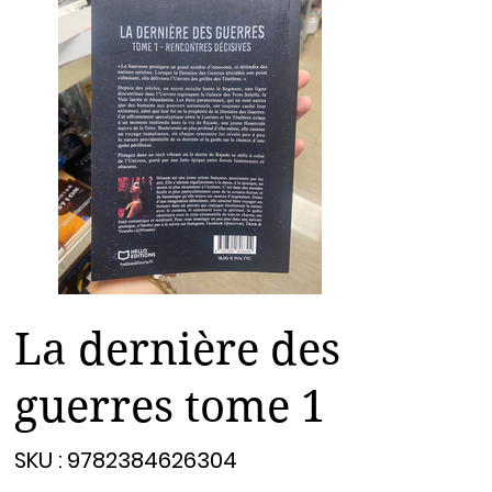
La dernière des
guerres tome 1
SKU
SKU :
9782384626304
9782384626304