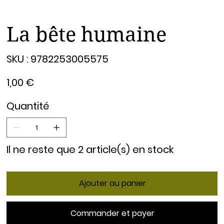
La bête humaine
SKU
SKU :
9782253005575
9782253005575
Prix
1,00 €
Quantité
Il ne reste que 2 article(s) en stock
Ajouter au panier
Commander et payer