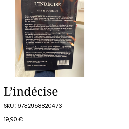
L’indécise
SKU
SKU :
9782958820473
9782958820473
Prix
19,90 €