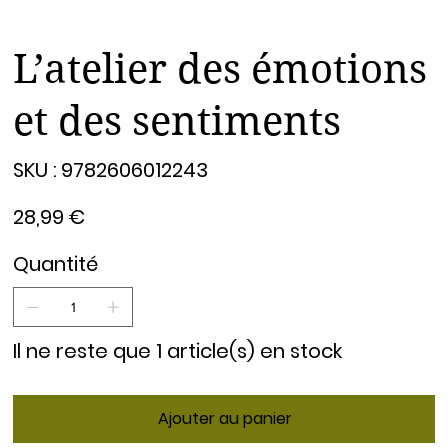
L’atelier des émotions
et des sentiments
SKU
SKU :
9782606012243
9782606012243
Prix
28,99 €
Quantité
Il ne reste que 1 article(s) en stock
Ajouter au panier