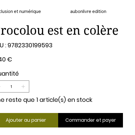
clusion et numérique
aubonlivre edition
rocolou est en colère
SKU
U :
9782330199593
9782330199593
40 €
antité
 ne reste que 1 article(s) en stock
Ajouter au panier
Commander et payer