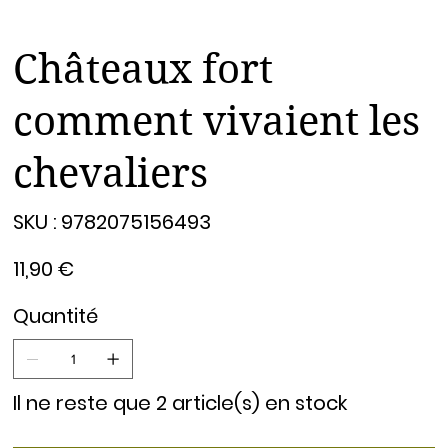
Châteaux fort
comment vivaient les
chevaliers
SKU
SKU :
9782075156493
9782075156493
Prix
11,90 €
Quantité
Il ne reste que 2 article(s) en stock