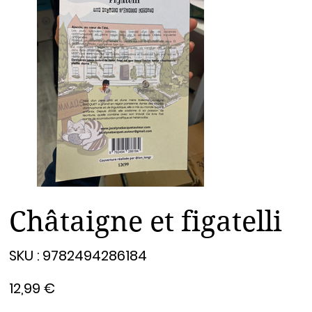
Châtaigne et figatelli
SKU
SKU :
9782494286184
9782494286184
Prix
12,99 €