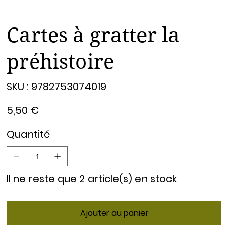
Cartes à gratter la
préhistoire
SKU
SKU :
9782753074019
9782753074019
Prix
5,50 €
Quantité
Il ne reste que 2 article(s) en stock
Ajouter au panier