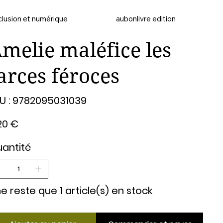
clusion et numérique
aubonlivre edition
melie maléfice les
arces féroces
SKU
U :
9782095031039
9782095031039
20 €
antité
 ne reste que 1 article(s) en stock