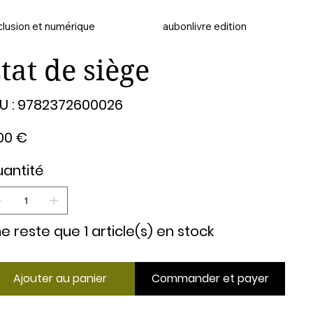
clusion et numérique
aubonlivre edition
tat de siège
SKU
U :
9782372600026
9782372600026
00 €
antité
 ne reste que 1 article(s) en stock
Ajouter au panier
Commander et payer